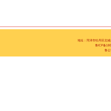
地址：菏泽市牡丹区北城办事处
鲁ICP备180
鲁公安