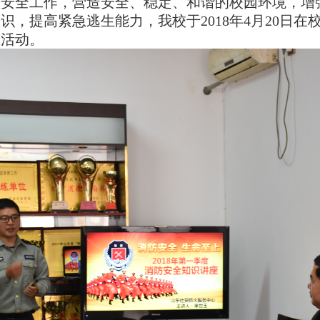
安全工作，营造安全、稳定、和谐的校园环境，增
知识，提高紧急逃生能力，
我校
于
201
8
年
4
月
20
日在
练
活动
。