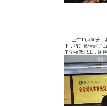
上
午
10
点
00
分，
下，特别邀请到了
了学校教职工，还