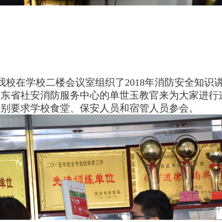
我校在学校
二楼会议室
组织了
201
8
年消防安全知识
山东省社安消防服务中心
的
单世玉
教官来为大家进行
特别要求学校食堂、保安人员和宿管人员参会。